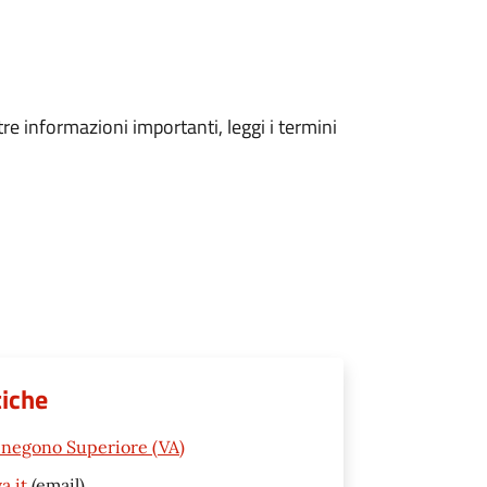
tre informazioni importanti, leggi i termini
tiche
enegono Superiore (VA)
a.it
(email)