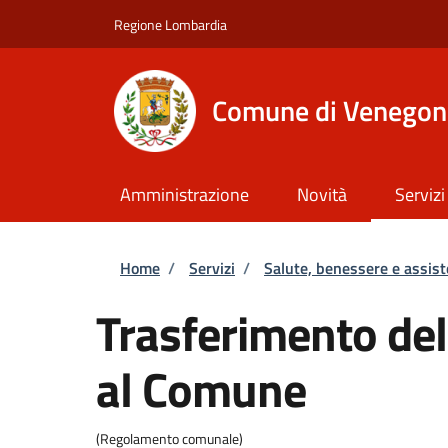
Salta al contenuto principale
Skip to footer content
Regione Lombardia
Comune di Venegon
Amministrazione
Novità
Servizi
Briciole di pane
Home
/
Servizi
/
Salute, benessere e assis
Trasferimento del
al Comune
(Regolamento comunale)