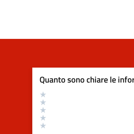
Quanto sono chiare le info
Valutazione
Valuta 5 stelle su 5
Valuta 4 stelle su 5
Valuta 3 stelle su 5
Valuta 2 stelle su 5
Valuta 1 stelle su 5