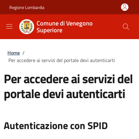
Salta al contenuto principale
Skip to footer content
Regione Lombardia
Comune di Venegono
Superiore
Briciole di pane
Home
/
Per accedere ai servizi del portale devi autenticarti
Per accedere ai servizi del
portale devi autenticarti
Autenticazione con SPID