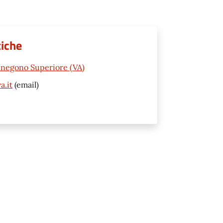
tiche
enegono Superiore (VA)
a.it
(email)