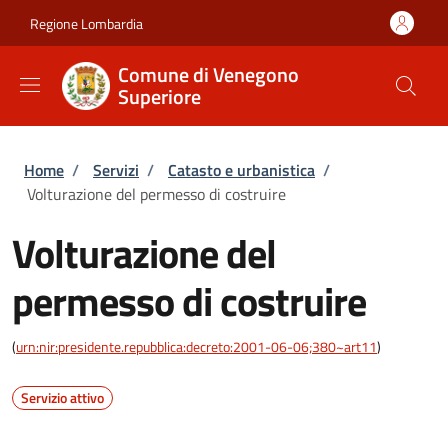
Salta al contenuto principale
Skip to footer content
Regione Lombardia
Comune di Venegono
Superiore
Briciole di pane
Home
/
Servizi
/
Catasto e urbanistica
/
Volturazione del permesso di costruire
Volturazione del
permesso di costruire
(
urn:nir:presidente.repubblica:decreto:2001-06-06;380~art11
)
Servizio attivo