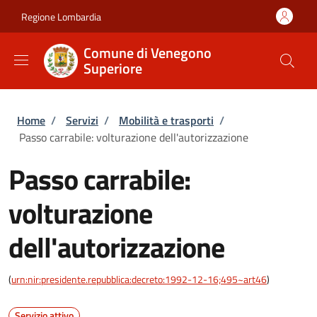
Salta al contenuto principale
Skip to footer content
Regione Lombardia
Comune di Venegono
Superiore
Briciole di pane
Home
/
Servizi
/
Mobilità e trasporti
/
Passo carrabile: volturazione dell'autorizzazione
Passo carrabile:
volturazione
dell'autorizzazione
(
urn:nir:presidente.repubblica:decreto:1992-12-16;495~art46
)
Servizio attivo