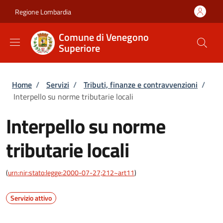
Salta al contenuto principale
Skip to footer content
Regione Lombardia
Comune di Venegono
Superiore
Briciole di pane
Home
/
Servizi
/
Tributi, finanze e contravvenzioni
/
Interpello su norme tributarie locali
Interpello su norme
tributarie locali
(
urn:nir:stato:legge:2000-07-27;212~art11
)
Servizio attivo