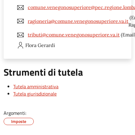
comune.venegonosuperiore@pec.regione.lomba
(E
ragioneria@comune.venegonosuperiore.va.it
Ra
tributi@comune.venegonosuperiore.va.it
(Email
Flora
Gerardi
Strumenti di tutela
Tutela amministrativa
Tutela giurisdizionale
Argomenti:
Imposte