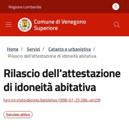
Salta al contenuto principale
Skip to footer content
Regione Lombardia
Comune di Venegono
Superiore
Briciole di pane
Home
/
Servizi
/
Catasto e urbanistica
/
Rilascio dell'attestazione di idoneità abitativa
Rilascio dell'attestazione
di idoneità abitativa
(
urn:nir:stato:decreto.legislativo:1998-07-25;286~art29
)
Servizio attivo