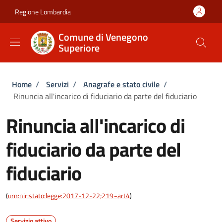
Salta al contenuto principale
Skip to footer content
Regione Lombardia
Comune di Venegono
Superiore
Briciole di pane
Home
/
Servizi
/
Anagrafe e stato civile
/
Rinuncia all'incarico di fiduciario da parte del fiduciario
Rinuncia all'incarico di
fiduciario da parte del
fiduciario
(
urn:nir:stato:legge:2017-12-22;219~art4
)
Servizio attivo