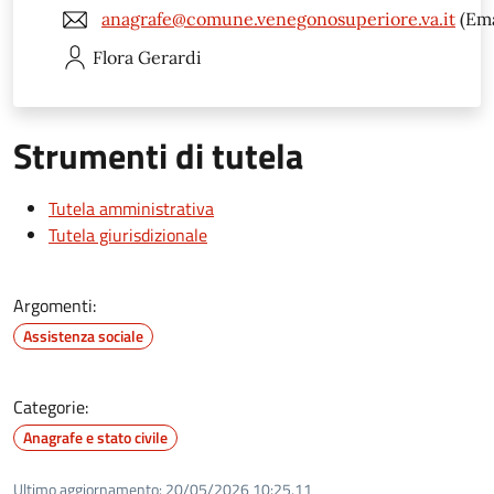
anagrafe@comune.venegonosuperiore.va.it
(Ema
Flora
Gerardi
Strumenti di tutela
Tutela amministrativa
Tutela giurisdizionale
Argomenti:
Assistenza sociale
Categorie:
Anagrafe e stato civile
Ultimo aggiornamento:
20/05/2026 10:25.11