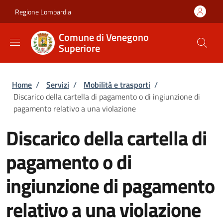
Salta al contenuto principale
Skip to footer content
Regione Lombardia
Comune di Venegono
Superiore
Briciole di pane
Home
/
Servizi
/
Mobilità e trasporti
/
Discarico della cartella di pagamento o di ingiunzione di
pagamento relativo a una violazione
Discarico della cartella di
pagamento o di
ingiunzione di pagamento
relativo a una violazione