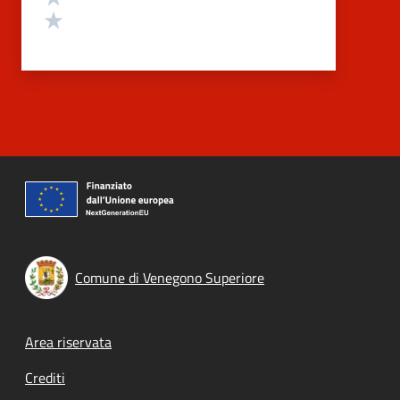
Valuta 1 stelle su 5
Comune di Venegono Superiore
Footer menu
Area riservata
Crediti