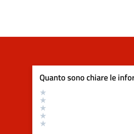
Quanto sono chiare le info
Valutazione
Valuta 5 stelle su 5
Valuta 4 stelle su 5
Valuta 3 stelle su 5
Valuta 2 stelle su 5
Valuta 1 stelle su 5