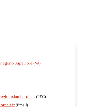
enegono Superiore (VA)
gione.lombardia.it
(PEC)
re.va.it
(Email)