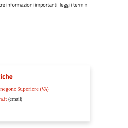
tre informazioni importanti, leggi i termini
tiche
enegono Superiore (VA)
a.it
(email)