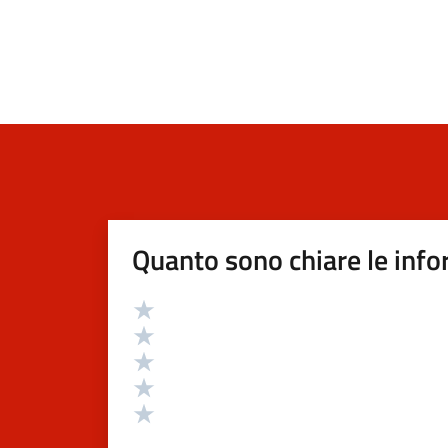
Quanto sono chiare le info
Valutazione
Valuta 5 stelle su 5
Valuta 4 stelle su 5
Valuta 3 stelle su 5
Valuta 2 stelle su 5
Valuta 1 stelle su 5