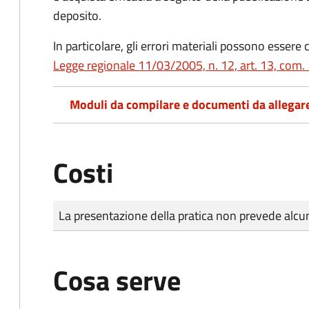
deposito.
In particolare, gli errori materiali possono essere 
Legge regionale 11/03/2005, n. 12, art. 13, com.
Moduli da compilare e documenti da allegar
Costi
Tipo di pagamento
Importo
La presentazione della pratica non prevede al
Cosa serve