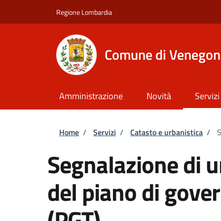
Salta al contenuto principale
Skip to footer content
Regione Lombardia
Comune di Venegon
Amministrazione
Novità
Servizi
Briciole di pane
Home
/
Servizi
/
Catasto e urbanistica
/
S
Segnalazione di u
del piano di gover
(PGT)