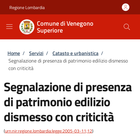
Salta al contenuto principale
Skip to footer content
Regione Lombardia
Comune di Venegono
Superiore
Briciole di pane
Home
/
Servizi
/
Catasto e urbanistica
/
Segnalazione di presenza di patrimonio edilizio dismesso
con criticità
Segnalazione di presenza
di patrimonio edilizio
dismesso con criticità
(
urn:nir:regione.lombardia:legge:2005-03-11;12
)