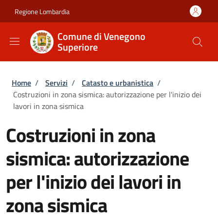
Salta al contenuto principale
Skip to footer content
Regione Lombardia
Comune di Venegono
Superiore
Briciole di pane
Home
/
Servizi
/
Catasto e urbanistica
/
Costruzioni in zona sismica: autorizzazione per l'inizio dei
lavori in zona sismica
Costruzioni in zona
sismica: autorizzazione
per l'inizio dei lavori in
zona sismica