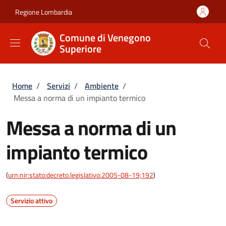
Salta al contenuto principale
Skip to footer content
Regione Lombardia
Comune di Venegono
Superiore
Briciole di pane
Home
/
Servizi
/
Ambiente
/
Messa a norma di un impianto termico
Messa a norma di un
impianto termico
(
urn:nir:stato:decreto.legislativo:2005-08-19;192
)
Servizio attivo