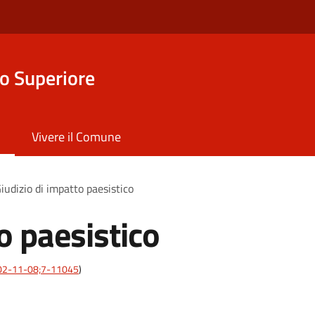
o Superiore
Vivere il Comune
iudizio di impatto paesistico
o paesistico
:2002-11-08;7-11045
)