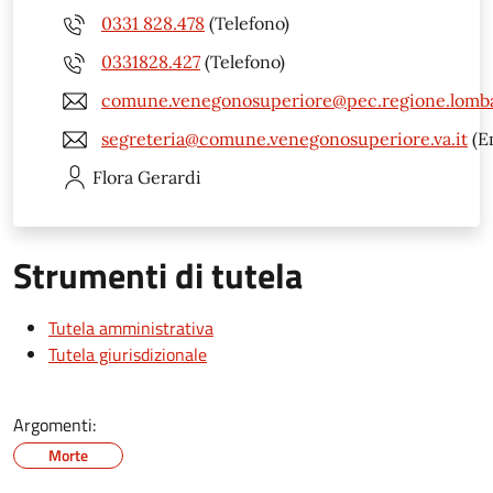
0331 828.478
(Telefono)
0331828.427
(Telefono)
comune.venegonosuperiore@pec.regione.lomba
segreteria@comune.venegonosuperiore.va.it
(E
Flora
Gerardi
Strumenti di tutela
Tutela amministrativa
Tutela giurisdizionale
Argomenti:
Morte