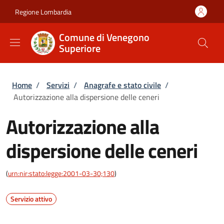
Salta al contenuto principale
Skip to footer content
Regione Lombardia
Comune di Venegono
Superiore
Briciole di pane
Home
/
Servizi
/
Anagrafe e stato civile
/
Autorizzazione alla dispersione delle ceneri
Autorizzazione alla
dispersione delle ceneri
(
urn:nir:stato:legge:2001-03-30;130
)
Servizio attivo