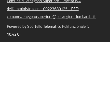
Comune di Venegono Superiore - Partita IVA
dell'amministrazione: 00223680125 - PEC:
comune.venegonosuperiore@pec.regione.lombardia.it
Powered by Sportello Telematico Polifunzionale (v.
10.42.0)