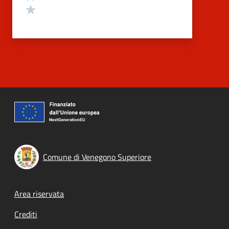
Valuta 1 stelle su 5
Comune di Venegono Superiore
Footer menu
Area riservata
Crediti