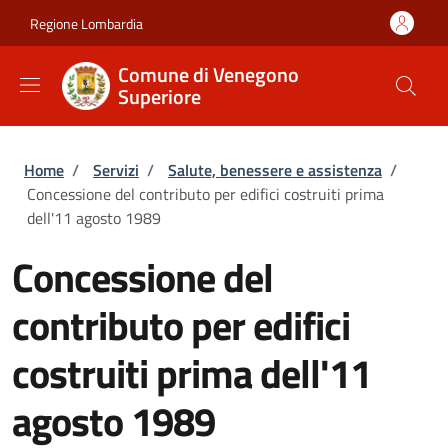
Salta al contenuto principale
Skip to footer content
Regione Lombardia
Comune di Venegono
Superiore
Briciole di pane
Home
/
Servizi
/
Salute, benessere e assistenza
/
Concessione del contributo per edifici costruiti prima
dell'11 agosto 1989
Concessione del
contributo per edifici
costruiti prima dell'11
agosto 1989