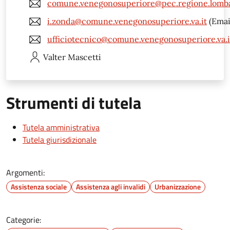
comune.venegonosuperiore@pec.regione.lomba
i.zonda@comune.venegonosuperiore.va.it
(Emai
ufficiotecnico@comune.venegonosuperiore.va.i
Valter
Mascetti
Strumenti di tutela
Tutela amministrativa
Tutela giurisdizionale
Argomenti:
Assistenza sociale
Assistenza agli invalidi
Urbanizzazione
Categorie: