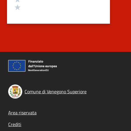
Valuta 1 stelle su 5
Comune di Venegono Superiore
Footer menu
Area riservata
Crediti