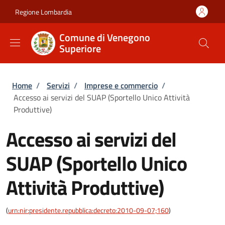
Salta al contenuto principale
Skip to footer content
Regione Lombardia
Comune di Venegono
Superiore
Briciole di pane
Home
/
Servizi
/
Imprese e commercio
/
Accesso ai servizi del SUAP (Sportello Unico Attività
Produttive)
Accesso ai servizi del
SUAP (Sportello Unico
Attività Produttive)
(
urn:nir:presidente.repubblica:decreto:2010-09-07;160
)