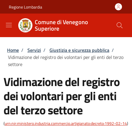
Salta al contenuto principale
Skip to footer content
Regione Lombardia
Comune di Venegono
Superiore
Briciole di pane
Home
/
Servizi
/
Giustizia e sicurezza pubblica
/
Vidimazione del registro dei volontari per gli enti del terzo
settore
Vidimazione del registro
dei volontari per gli enti
del terzo settore
(
urn:nir:ministero.industria.commercio.artigianato:decreto:1992-02-14
)