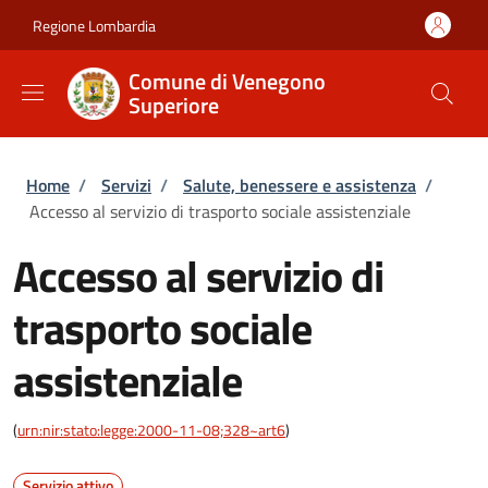
Salta al contenuto principale
Skip to footer content
Regione Lombardia
Comune di Venegono
Superiore
Briciole di pane
Home
/
Servizi
/
Salute, benessere e assistenza
/
Accesso al servizio di trasporto sociale assistenziale
Accesso al servizio di
trasporto sociale
assistenziale
(
urn:nir:stato:legge:2000-11-08;328~art6
)
Servizio attivo