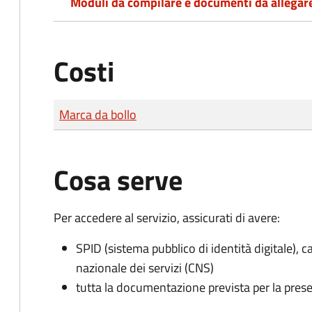
Moduli da compilare e documenti da allegar
Costi
Tipo di pagamento
Importo
Marca da bollo
Cosa serve
Per accedere al servizio, assicurati di avere:
SPID (sistema pubblico di identità digitale), ca
nazionale dei servizi (CNS)
tutta la documentazione prevista per la prese