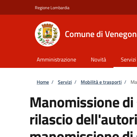
Salta al contenuto principale
Skip to footer content
Regione Lombardia
Comune di Venegon
Amministrazione
Novità
Servizi
Briciole di pane
Home
/
Servizi
/
Mobilità e trasporti
/
Man
Manomissione di 
rilascio dell'autor
manomissione di 