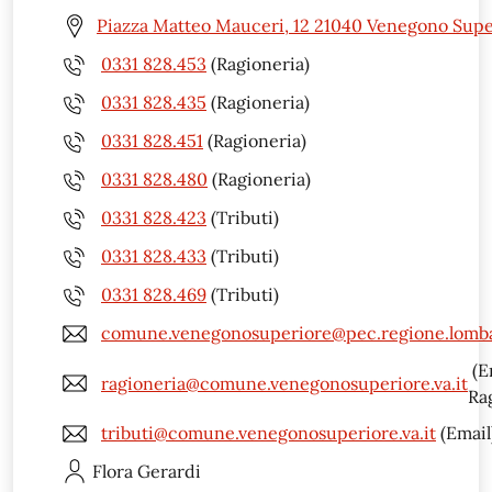
Piazza Matteo Mauceri, 12 21040 Venegono Supe
0331 828.453
(Ragioneria)
0331 828.435
(Ragioneria)
0331 828.451
(Ragioneria)
0331 828.480
(Ragioneria)
0331 828.423
(Tributi)
0331 828.433
(Tributi)
0331 828.469
(Tributi)
comune.venegonosuperiore@pec.regione.lomba
(E
ragioneria@comune.venegonosuperiore.va.it
Ra
tributi@comune.venegonosuperiore.va.it
(Email
Flora
Gerardi