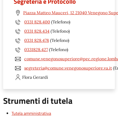
Segreteria e Protocollo
Piazza Matteo Mauceri, 12 21040 Venegono Supe
0331 828.400
(Telefono)
0331 828.434
(Telefono)
0331 828.478
(Telefono)
0331828.427
(Telefono)
comune.venegonosuperiore@pec.regione.lomba
segreteria@comune.venegonosuperiore.va.it
(E
Flora
Gerardi
Strumenti di tutela
Tutela amministrativa