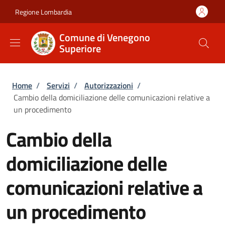
Salta al contenuto principale
Skip to footer content
Regione Lombardia
Comune di Venegono
Superiore
Briciole di pane
Home
/
Servizi
/
Autorizzazioni
/
Cambio della domiciliazione delle comunicazioni relative a
un procedimento
Cambio della
domiciliazione delle
comunicazioni relative a
un procedimento