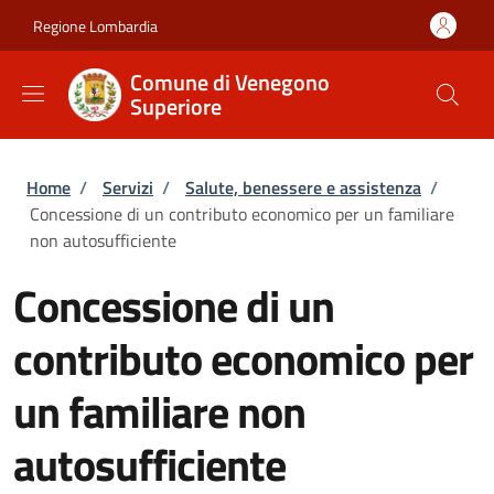
Salta al contenuto principale
Skip to footer content
Regione Lombardia
Comune di Venegono
Superiore
Briciole di pane
Home
/
Servizi
/
Salute, benessere e assistenza
/
Concessione di un contributo economico per un familiare
non autosufficiente
Concessione di un
contributo economico per
un familiare non
autosufficiente