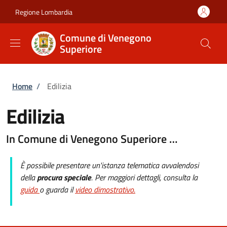
Salta al contenuto principale
Skip to footer content
Regione Lombardia
Comune di Venegono
Superiore
Briciole di pane
Home
/
Edilizia
Edilizia
In Comune di Venegono Superiore …
È possibile presentare un'istanza telematica avvalendosi
della
procura speciale
. Per maggiori dettagli, consulta la
guida
o guarda il
video dimostrativo.