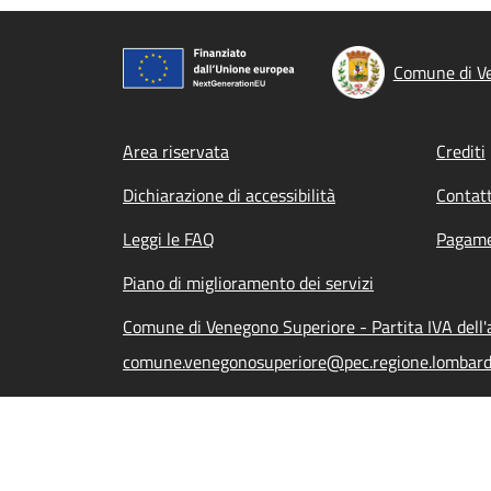
Comune di V
Footer menu
Area riservata
Crediti
Dichiarazione di accessibilità
Contatt
Leggi le FAQ
Pagame
Piano di miglioramento dei servizi
Comune di Venegono Superiore - Partita IVA del
comune.venegonosuperiore@pec.regione.lombardi