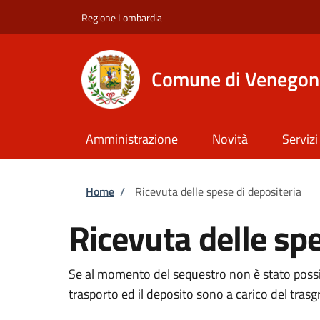
Salta al contenuto principale
Skip to footer content
Regione Lombardia
Comune di Venegon
Amministrazione
Novità
Servizi
Briciole di pane
Home
/
Ricevuta delle spese di depositeria
Ricevuta delle spe
Se al momento del sequestro non è stato possibil
trasporto ed il deposito sono a carico del trasg