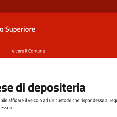
o Superiore
Vivere il Comune
se di depositeria
e affidare il veicolo ad un custode che rispondesse ai requis
ressore.