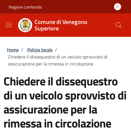
Salta al contenuto principale
Skip to footer content
Regione Lombardia
Comune di Venegono
Superiore
Briciole di pane
Home
/
Polizia locale
/
Chiedere il dissequestro di un veicolo sprovvisto di
assicurazione per la rimessa in circolazione
Chiedere il dissequestro
di un veicolo sprovvisto di
assicurazione per la
rimessa in circolazione