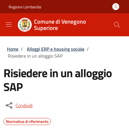
Salta al contenuto principale
Skip to footer content
Regione Lombardia
Comune di Venegono
Superiore
Briciole di pane
Home
/
Alloggi ERP e housing sociale
/
Risiedere in un alloggio SAP
Risiedere in un alloggio
SAP
Condividi
Normativa di riferimento