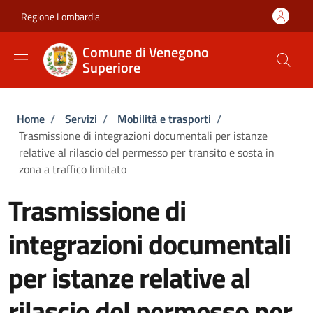
Salta al contenuto principale
Skip to footer content
Regione Lombardia
Comune di Venegono
Superiore
Briciole di pane
Home
/
Servizi
/
Mobilità e trasporti
/
Trasmissione di integrazioni documentali per istanze
relative al rilascio del permesso per transito e sosta in
zona a traffico limitato
Trasmissione di
integrazioni documentali
per istanze relative al
rilascio del permesso per