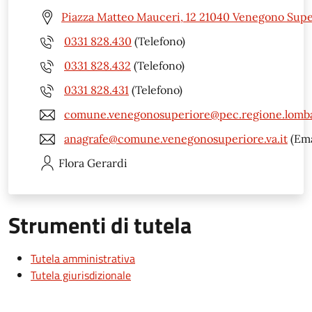
Piazza Matteo Mauceri, 12 21040 Venegono Supe
0331 828.430
(Telefono)
0331 828.432
(Telefono)
0331 828.431
(Telefono)
comune.venegonosuperiore@pec.regione.lomba
anagrafe@comune.venegonosuperiore.va.it
(Ema
Flora
Gerardi
Strumenti di tutela
Tutela amministrativa
Tutela giurisdizionale