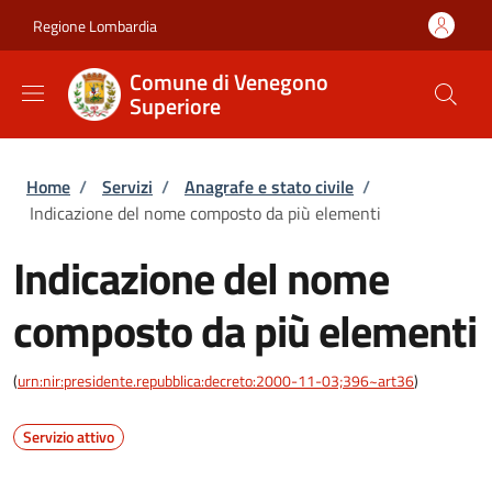
Salta al contenuto principale
Skip to footer content
Regione Lombardia
Comune di Venegono
Superiore
Briciole di pane
Home
/
Servizi
/
Anagrafe e stato civile
/
Indicazione del nome composto da più elementi
Indicazione del nome
composto da più elementi
(
urn:nir:presidente.repubblica:decreto:2000-11-03;396~art36
)
Servizio attivo