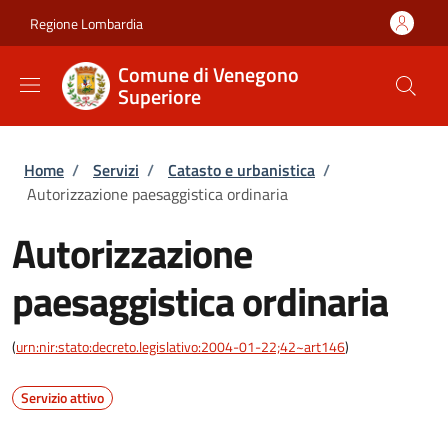
Salta al contenuto principale
Skip to footer content
Regione Lombardia
Comune di Venegono
Superiore
Briciole di pane
Home
/
Servizi
/
Catasto e urbanistica
/
Autorizzazione paesaggistica ordinaria
Autorizzazione
paesaggistica ordinaria
(
urn:nir:stato:decreto.legislativo:2004-01-22;42~art146
)
Servizio attivo