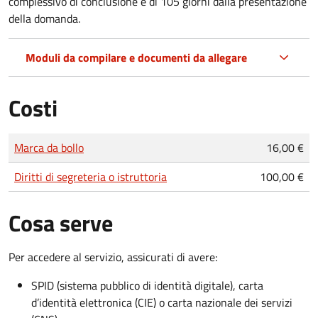
complessivo di conclusione è di 105 giorni dalla presentazione
della domanda.
Moduli da compilare e documenti da allegare
Costi
Tipo di pagamento
Importo
Marca da bollo
16,00 €
Diritti di segreteria o istruttoria
100,00 €
Cosa serve
Per accedere al servizio, assicurati di avere:
SPID (sistema pubblico di identità digitale), carta
d’identità elettronica (CIE) o carta nazionale dei servizi