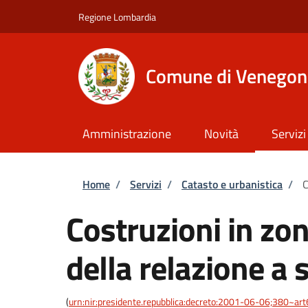
Salta al contenuto principale
Skip to footer content
Regione Lombardia
Comune di Venegon
Amministrazione
Novità
Servizi
Briciole di pane
Home
/
Servizi
/
Catasto e urbanistica
/
C
Costruzioni in zo
della relazione a 
(
urn:nir:presidente.repubblica:decreto:2001-06-06;380~ar