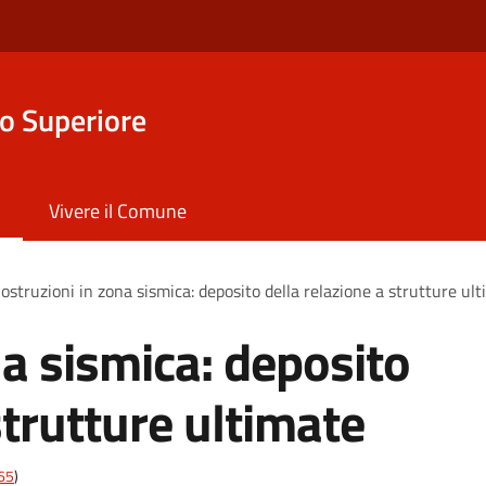
o Superiore
Vivere il Comune
ostruzioni in zona sismica: deposito della relazione a strutture ul
na sismica: deposito
strutture ultimate
t65
)