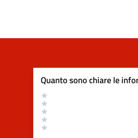
Quanto sono chiare le info
Valutazione
Valuta 5 stelle su 5
Valuta 4 stelle su 5
Valuta 3 stelle su 5
Valuta 2 stelle su 5
Valuta 1 stelle su 5