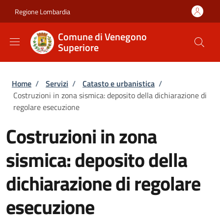
Salta al contenuto principale
Skip to footer content
Regione Lombardia
Comune di Venegono
Superiore
Briciole di pane
Home
/
Servizi
/
Catasto e urbanistica
/
Costruzioni in zona sismica: deposito della dichiarazione di
regolare esecuzione
Costruzioni in zona
sismica: deposito della
dichiarazione di regolare
esecuzione