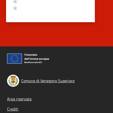
Valuta 2 stelle su 5
Valuta 1 stelle su 5
Comune di Venegono Superiore
Footer menu
Area riservata
Crediti