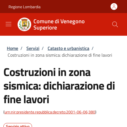
Salta al contenuto principale
Skip to footer content
Regione Lombardia
Comune di Venegono
Superiore
Briciole di pane
Home
/
Servizi
/
Catasto e urbanistica
/
Costruzioni in zona sismica: dichiarazione di fine lavori
Costruzioni in zona
sismica: dichiarazione di
fine lavori
(
urn:nir:presidente.repubblica:decreto:2001-06-06;380
)
Servizio attivo